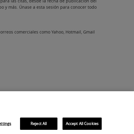
para las citas, desde la fecha de publicación del
mpo y más. Únase a esta sesión para conocer todo
 correos comerciales como Yahoo, Hotmail, Gmail
ttings
Reject All
Accept All Cookies