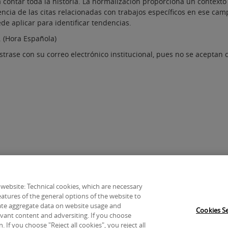
a contar toda la historia. La normalización proporciona un contexto 
uencia de las citas relacionadas con trabajos específicos en ese ca
e aplicar para identificar tendencias.
 (Hora Española)
istrase con su correo electrónico institucional, pues no se aceptan
Política de cookies
 website: Technical cookies, which are necessary
atures of the general options of the website to
-
ate aggregate data on website usage and
Cookies Se
levant content and adversiting. If you choose
 If you choose "Reject all cookies", you reject all