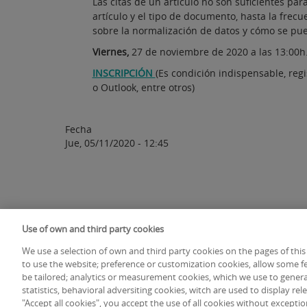
Las citas de un artículo no son suficientes par
artículo y el tipo de documento, hasta la frec
sobre la normalización de datos y cómo se pued
Viernes,
27 de noviembre de 2020 a las 13:00h.
INSCRIPCIÓN
(Es condición indispensable, reg
o Outlook, entre otros)
Fecha
Jue, 05/11/2020 - 12:45
Use of own and third party cookies
Mapa web
Accesibilidad
Aviso legal y Política de privacidad
We use a selection of own and third party cookies on the pages of this
to use the website; preference or customization cookies, allow some fe
© Fundación Española para la Ciencia y la Tecnología
be tailored; analytics or measurement cookies, which we use to gener
statistics, behavioral adversiting cookies, witch are used to display re
Teléfono:
(00 34) 91 425 09 09
"Accept all cookies", you accept the use of all cookies without exception.