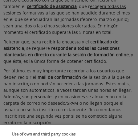
también el
certificado de asistencia
, que r
ecogerá todas las
sesiones formativas a las que se han acudido
durante el mes
en el que se encuadran las jornadas (febrero, marzo o junio),
sean una, dos o las cinco sesiones ofertadas. En ningún
momento el certificado superará las 5 horas en total.
Reiterar que, para recibir la encuesta y el
certificado de
asistencia
, se requiere
responder a todas las cuestiones
planteadas en directo durante la sesión de formación online
, y
que ésta, es la única forma de obtener certificado.
Por último, es muy importante recordar a los usuarios que
deben recibir el
mail de confirmación
de la sesión a la que se
han inscrito, o no podrán acceder a las jornadas. Estos mails,
aunque son automáticos, a veces tardan unas horas en llegar.
Además, son personales y en ocasiones se almacenan en la
carpeta de correo no deseado/SPAM o no llegan porque el
usuario no se ha inscrito correctamente. Recomendamos
inscribirse una segunda vez por si se ha cometido alguna
errata en la inscripción.
UNA VEZ INSCRITOS, RECIBIRÁN
IMPORTANTE:
Use of own and third party cookies