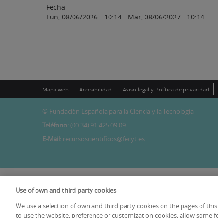
Fecha
Lun, 08/06/2026 - 10:14
-
Mar, 08/06/2027 - 10:14
Mapa web
Accesibilidad
Aviso legal y Política de privacidad
© Fundación Española para la Ciencia y la Tecnología
Teléfono:
(00 34) 91 425 09 09
E-Mail:
recursoscientificos@fecyt.es
Use of own and third party cookies
We use a selection of own and third party cookies on the pages of this
to use the website; preference or customization cookies, allow some fe