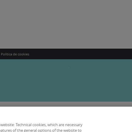
Política de cookies
-
 website: Technical cookies, which are necessary
atures of the general options of the website to